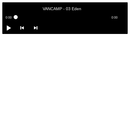
VANCAMP
-
03 Eden
0:00
0:00
VANCAMP
-
03 Eden
Play /
<
> next
pause
previous